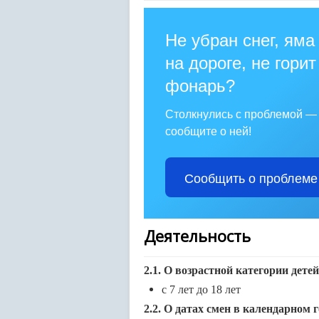
Не убран снег, яма
на дороге, не горит
фонарь?
Столкнулись с проблемой —
сообщите о ней!
Сообщить о проблеме
Деятельность
2.1. О возрастной категории дет
с 7 лет до 18 лет
2.2. О датах смен в календарном 