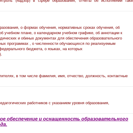
нтроль (надзор) в сфере образования, отчеты об исполнении таки
азования, о формах обучения, нормативных сроках обучения, об
б учебном плане, о календарном учебном графике, об аннотации к
дических и обиных документах для обеспечения образовательного
ных программах , о численности обучающихся по реализуемым
едерального бюджета, о языках, на которых
).
ителях, в том числе фамилия, имя, отчество, должность, контактные
дагогических работников с указанием уровня образования,
ое обеспечение и оснащенность
образовательного
да.