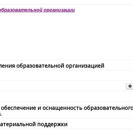
образовательной организации
вления образовательной организацией
льным общеразвивающим программам
ся
 обеспечение и оснащенность образовательног
.
материальной поддержки