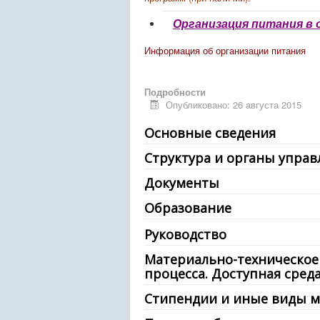
Организация питания в 
Информация об организации питания
Подробности
Опубликовано: 26 августа 2015
Основные сведения
Структура и органы упра
Документы
Образование
Аннотации к дополните
Руководство
О численности обучающих
Материально-техническое
процесса. Доступная среда
Стипендии и иные виды 