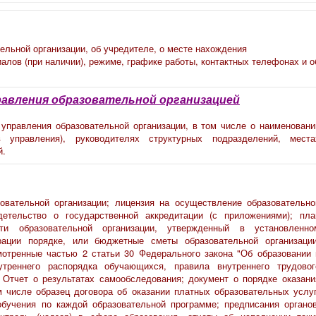
ельной организации, об учредителе, о месте нахождения
алов (при наличии), режиме, графике работы, контактных телефонах и о
равления образовательной организацией
 управления образовательной организации, в том числе о наименовани
в управления), руководителях структурных подразделений, места
й.
овательной организации; лицензия на осуществление образовательно
детельство о государственной аккредитации (с приложениями); пла
сти образовательной организации, утвержденный в установленно
рации порядке, или бюджетные сметы образовательной организации
отренные частью 2 статьи 30 Федерального закона "Об образовании 
утреннего распорядка обучающихся, правила внутреннего трудовог
. Отчет о результатах самообследования; документ о порядке оказани
м числе образец договора об оказании платных образовательных услуг
бучения по каждой образовательной программе; предписания органов