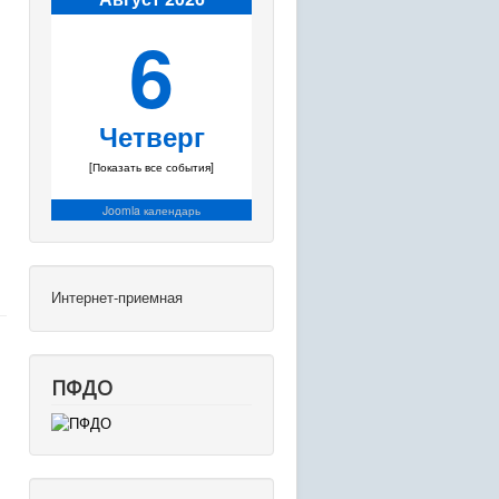
6
Четверг
[Показать все события]
Joomla календарь
Интернет-приемная
ПФДО