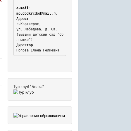
х
e-mail:
moudodkrcdod@mail.ru
Адрес:
с.Корткерос,

ул. Лебедева, д. 6а.
(Бывший детский сад "Со
Директор
Попова Елена Гелиевна
Тур клуб "Белка"