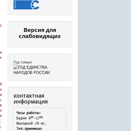
б
Версия для
слабовидящих
и
х
Год семьи
й
н
м
контактная
;
информация
в
о
Часы работы:
я
45
00
Будни 8
-17
,
Выходной сб-вс.
,
Тел.приемная: