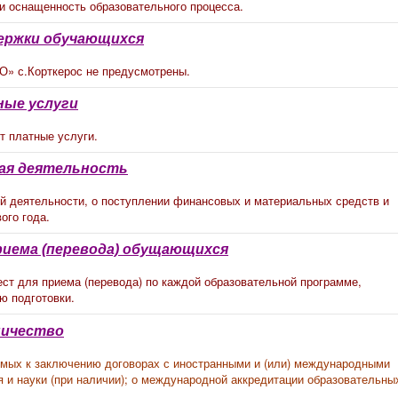
и оснащенность образовательного процесса.
ержки
обучающихся
» с.Корткерос не предусмотрены.
ые услуги
т платные услуги.
ая деятельност
ь
й деятельности, о поступлении финансовых и материальных средств и
ого года.
риема
(перевода) обущающихся
ст для приема (перевода) по каждой образовательной программе,
ю подготовки.
ничество
мых к заключению договорах с иностранными и (или) международными
 и науки (при наличии); о международной аккредитации образовательны