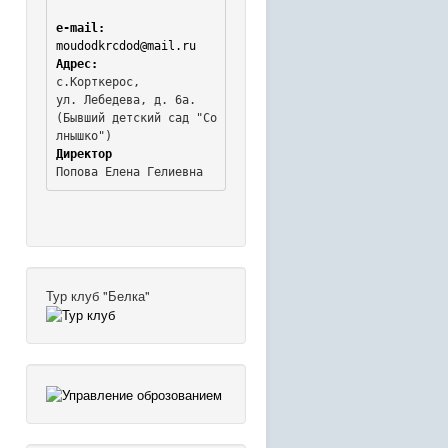
e-mail:
moudodkrcdod@mail.ru
Адрес:
с.Корткерос,

ул. Лебедева, д. 6а.
(Бывший детский сад "Со
Директор
Попова Елена Гелиевна
Тур клуб "Белка"