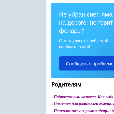
Не убран снег, яма
на дороге, не горит
фонарь?
Столкнулись с проблемой —
сообщите о ней!
Сообщить о проблеме
Родителям
- Подростковый возрост. Как себ
-
Памятка для родителей будущих
- Психологические рекомендации 