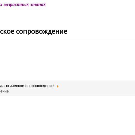
х возрастных этапах
еское сопровождение
едагогическое сопровождение
дение