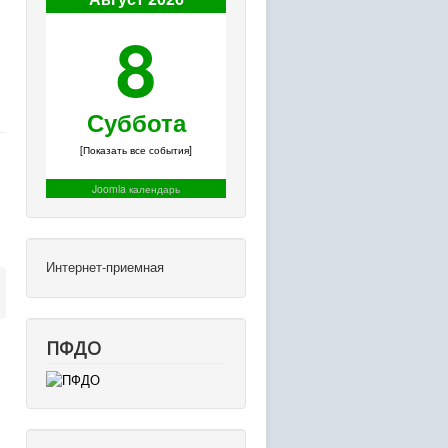
8
Суббота
[Показать все события]
Joomla календарь
Интернет-приемная
ПФДО