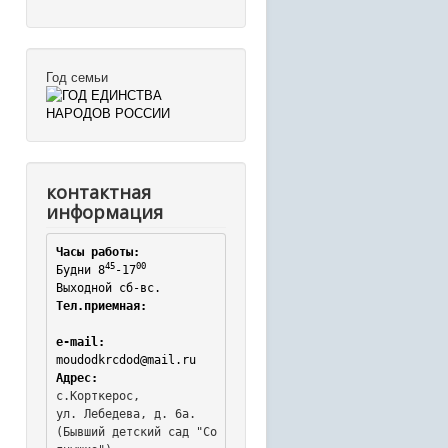
Год семьи
контактная
информация
Часы работы:
45
00
Будни 8
-17
Выходной сб-вс.
Тел.приемная:
e-mail:
moudodkrcdod@mail.ru
Адрес:
с.Корткерос,

ул. Лебедева, д. 6а.
(Бывший детский сад "Со