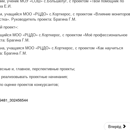
ний
, ученик МОУ «СОШ» с.Большелуг, с проектом «Твой помощник по
ва Е.И.
им
, учащийся МОО «РЦДО» с.Корткерос, с проектом «Влияние мониторо
тка». Руководитель проекта: Брагина Г.М.
й проект»:
ащийся МОО «РЦДО» с.Корткерос, с проектом «Моё профессиональное
та: Брагина Г.М.
ана
, учащаяся МОО «РЦДО» с.Корткерос, с проектом «Как научиться
а: Брагина Г.М.
ресные и, главное, перспективные проекты;
х реализовывать проектные начинания;
о оценке проектов конкурсантов;
39481_302456544
Вперёд