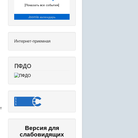
[Показать все события]
Joomla календарь
Интернет-приемная
ПФДО
т
Версия для
слабовидящих