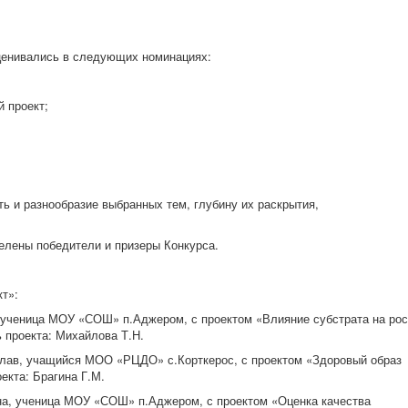
ценивались в следующих номинациях:
й проект;
ь и разнообразие выбранных тем, глубину их раскрытия,
елены победители и призеры Конкурса.
т»:
 ученица МОУ «СОШ» п.Аджером, с проектом «Влияние субстрата на рос
 проекта: Михайлова Т.Н.
слав
, учащийся МОО «РЦДО» с.Корткерос, с проектом «Здоровый образ
екта: Брагина Г.М.
на
, ученица МОУ «СОШ» п.Аджером, с проектом «Оценка качества