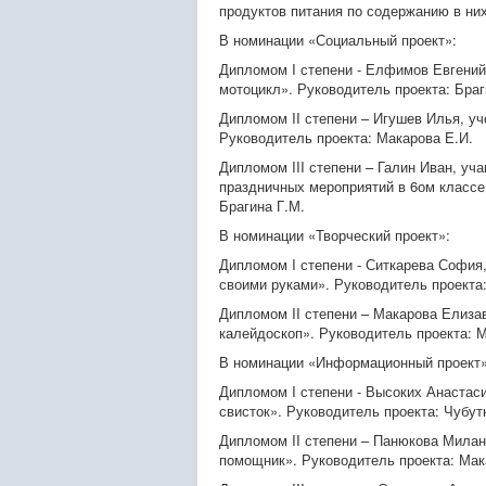
продуктов питания по содержанию в них
В номинации «Социальный проект»:
Дипломом I степени - Елфимов Евгений
мотоцикл». Руководитель проекта: Браг
Дипломом II степени – Игушев Илья
, у
Руководитель проекта: Макарова Е.И.
Дипломом III степени – Галин Иван
, уч
праздничных мероприятий в 6ом классе
Брагина Г.М.
В номинации «Творческий проект»:
Дипломом I степени - Ситкарева София
своими руками». Руководитель проекта:
Дипломом II степени – Макарова Елиза
калейдоскоп». Руководитель проекта: 
В номинации «Информационный проект»
Дипломом I степени - Высоких Анастас
свисток». Руководитель проекта: Чубут
Дипломом II степени – Панюкова Мила
помощник». Руководитель проекта: Мак