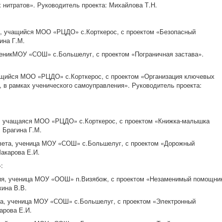
 нитратов». Руководитель проекта: Михайлова Т.Н.
, учащийся МОО «РЦДО» с.Корткерос, с проектом «Безопасный
ина Г.М.
ченикМОУ «СОШ» с.Большелуг, с проектом «Пограничная застава».
ащийся МОО «РЦДО» с.Корткерос, с проектом «Организация ключевых
, в рамках ученического самоуправления». Руководитель проекта:
, учащаяся МОО «РЦДО» с.Корткерос, с проектом «Книжка-малышка
 Брагина Г.М.
вета
, ученица МОУ «СОШ» с.Большелуг, с проектом «Дорожный
Макарова Е.И.
:
ия
, ученица МОУ «ООШ» п.Визябож, с проектом «Незаменимый помощни
кина В.В.
на
, ученица МОУ «СОШ» с.Большелуг, с проектом «Электронный
арова Е.И.