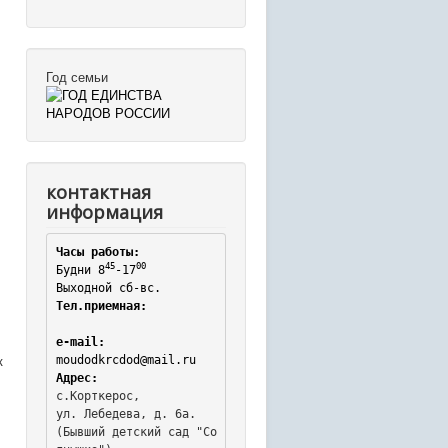
Год семьи
контактная
информация
Часы работы:
45
00
Будни 8
-17
Выходной сб-вс.
Тел.приемная:
e-mail:
к
moudodkrcdod@mail.ru
Адрес:
с.Корткерос,

ул. Лебедева, д. 6а.
(Бывший детский сад "Со