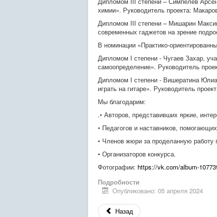
Дипломом III степени – Симпелев Арсе
химии». Руководитель проекта: Макаро
Дипломом III степени – Мишарин Макс
современных гаджетов на зрение подрос
В номинации «Практико-ориентированны
Дипломом I степени - Чугаев Захар
, уч
самоопределение». Руководитель проек
Дипломом I степени - Вишератина Юли
играть на гитаре». Руководитель проект
Мы благодарим:
.• Авторов, представивших яркие, инте
• Педагогов и наставников, помогающи
• Членов жюри за проделанную работу п
• Организаторов конкурса.
Фотографии:
https://vk.com/album-1077
Подробности
Опубликовано: 05 апреля 2024
Назад