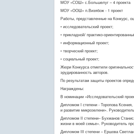
МОУ «СОШ» с.Большелуг – 4 проекта
МОУ «ООШ» п.Визябож - 1 проект
Работы, представленные на Конкурс, о
• исследовательский проект;
• прикладной/ практико-ориентированны
• информационный проект;
• творческий проект;
• социальный проект;
Жюри Конкурса отметили оригинальност
эрудированность авторов.
По результатам защиты проектов опред
Награждены:
В номинации «Исследовательский проек
Дипломом I степени - Торопова Ксения
,
и развитие микрозелени». Руководитель
Дипломом II степени– Бухманов Стани
жизни в моей семье». Руководитель про
Дипломом III степени – Ершова Светла