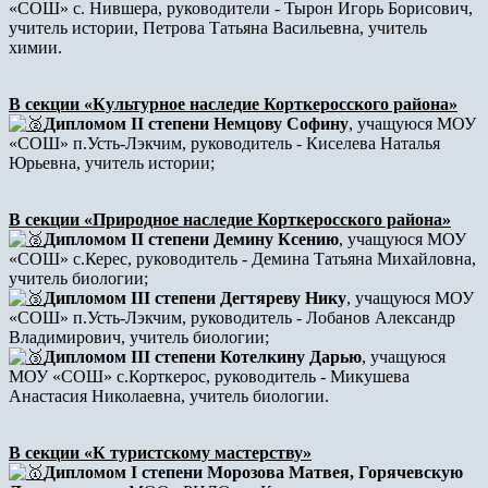
«СОШ» с. Нившера, руководители - Тырон Игорь Борисович,
учитель истории, Петрова Татьяна Васильевна, учитель
химии.
В секции «Культурное наследие Корткеросского района»
Дипломом II степени Немцову Софину
, учащуюся МОУ
«СОШ» п.Усть-Лэкчим, руководитель - Киселева Наталья
Юрьевна, учитель истории;
В секции «Природное наследие Корткеросского района»
Дипломом II степени Демину Ксению
, учащуюся МОУ
«СОШ» с.Керес, руководитель - Демина Татьяна Михайловна,
учитель биологии;
Дипломом III степени Дегтяреву Нику
, учащуюся МОУ
«СОШ» п.Усть-Лэкчим, руководитель - Лобанов Александр
Владимирович, учитель биологии;
Дипломом III степени Котелкину Дарью
, учащуюся
МОУ «СОШ» с.Корткерос, руководитель - Микушева
Анастасия Николаевна, учитель биологии.
В секции «К туристскому мастерству»
Дипломом I степени Морозова Матвея, Горячевскую