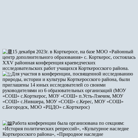
15 декабря 2023г. в Корткеросе, на базе МОО «Районный
центр дополнительного образования» с. Корткерос, состоялась
XXV районная конференция краеведческих
исследовательских работ учащихся Корткеросского района.
Для участия в конференции, посвященной исследованию
природы, истории и культуры Корткеросского района, были
приглашены 14 юных исследователей со своими
руководителями из 6 образовательных организаций (МОУ
«СОШ» с.Корткерос, МОУ «СОШ» п.Усть-Лэкчим, МОУ
«СОШ» с.Нившера, МОУ «СОШ» с.Керес, МОУ «СОШ»
с.Богородск, МОО «РЦДО» с.Корткерос)
Работа конференции была организована по секциям:
«История политических репрессий», «Культурное наследие
Корткеросского района», «Природное наследие