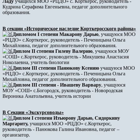
Ладу
учащихся МОО «РЦДО» с. Корткерос, руководитель -
Кудрина Серафима Евгеньевна, педагог дополнительного
образования.
В секции «Историческое наследие Корткеросского района»
Дипломом I степени Макарову Дарью
, учащуюся МОО
«РЦДО» с.Корткерос, руководитель - Печеницына Ольга
Михайловна, педагог дополнительного образования.
Диплом II степени Гилеву Валерию
, учащуюся МОУ
«СОШ» с.Корткерос, руководитель - Микушева Анастасия
Николаевна, учитель биологии
Диплом III степени Панюкову Ксению
учащуюся МОО
«РЦДО» с.Корткерос, руководитель - Печеницына Ольга
Михайловна, педагог дополнительного образования.
Диплом III степени - Ивашеву Варвару
, учащуюся
МОУ «СОШ» с.Богородск, руководитель - Новородская
Вероника Анатольевна, учитель истории
В Секции «Экскурсоводы»
Диплом I степени Изъюрову Дарью, Сидоркину
Маргариту,
учащихся МОО «РЦДО» с.Корткерос,
руководитель - Панюкова Галина Ивановна, педагог –
организатор.