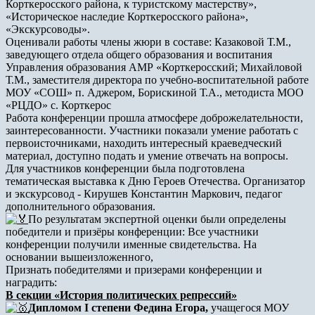
Корткеросского района, к туристскому мастерству»,
«Историческое наследие Корткеросского района»,
«Экскурсоводы».
Оценивали работы члены жюри в составе: Казаковой Т.М.,
заведующего отдела общего образования и воспитания
Управления образования АМР «Корткеросский; Михайловой
Т.М., заместителя директора по учебно-воспитательной работе
МОУ «СОШ» п. Аджером, Борискиной Т.А., методиста МОО
«РЦДО» с. Корткерос
Работа конференции прошла атмосфере доброжелательности,
заинтересованности. Участники показали умение работать с
первоисточниками, находить интересный краеведческий
материал, доступно подать и умение отвечать на вопросы.
Для участников конференции была подготовлена
тематическая выставка к Дню Героев Отечества. Организатор
и экскурсовод - Кирушев Константин Маркович, педагог
дополнительного образования.
По результатам экспертной оценки были определены
победители и призёры конференции: Все участники
конференции получили именные свидетельства. На
основании вышеизложенного,
Признать победителями и призерами конференции и
наградить:
В секции «История политических репрессий»
Дипломом I степени Федина Егора,
учащегося МОУ