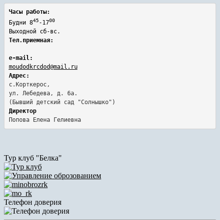
Часы работы:
45
00
Будни 8
-17
Выходной сб-вс.
Тел.приемная:
e-mail:
moudodkrcdod@mail.ru
Адрес:
с.Корткерос,

ул. Лебедева, д. 6а.
Директор
Попова Елена Гелиевна
Тур клуб "Белка"
Телефон доверия