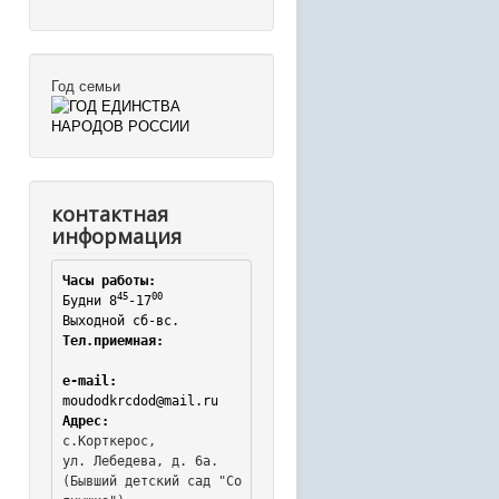
Год семьи
контактная
информация
Часы работы:
45
00
Будни 8
-17
Выходной сб-вс.
Тел.приемная:
e-mail:
moudodkrcdod@mail.ru
Адрес:
с.Корткерос,

ул. Лебедева, д. 6а.
(Бывший детский сад "Со